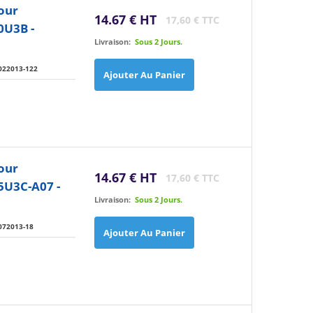
our
14.67 € HT
17,60 € TTC
0U3B -
Livraison:
Sous 2 Jours.
022013-122
Ajouter Au Panier
our
14.67 € HT
17,60 € TTC
5U3C-A07 -
Livraison:
Sous 2 Jours.
072013-18
Ajouter Au Panier