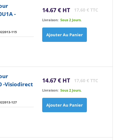
our
14.67 € HT
17,60 € TTC
0U1A -
Livraison:
Sous 2 Jours.
022013-115
Ajouter Au Panier
our
14.67 € HT
17,60 € TTC
-Visiodirect
Livraison:
Sous 2 Jours.
022013-127
Ajouter Au Panier