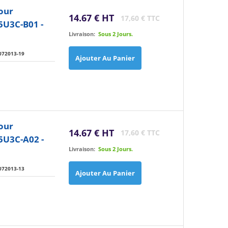
our
14.67 € HT
17,60 € TTC
U3C-B01 -
Livraison:
Sous 2 Jours.
072013-19
Ajouter Au Panier
our
14.67 € HT
17,60 € TTC
5U3C-A02 -
Livraison:
Sous 2 Jours.
072013-13
Ajouter Au Panier