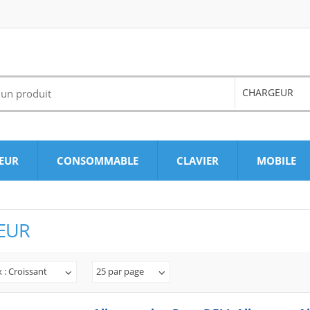
CHARGEUR
EUR
CONSOMMABLE
CLAVIER
MOBILE
EUR
x : Croissant
25 par page