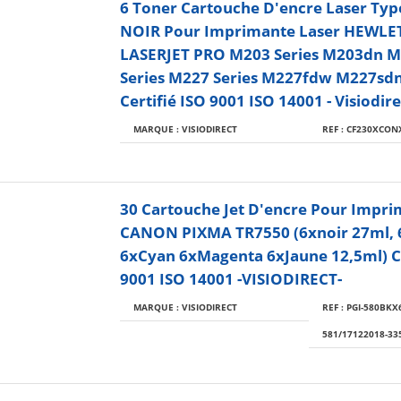
6 Toner Cartouche D'encre Laser Typ
NOIR Pour Imprimante Laser HEWL
LASERJET PRO M203 Series M203dn 
Series M227 Series M227fdw M227sdn
Certifié ISO 9001 ISO 14001 - Visiodire
MARQUE : VISIODIRECT
REF : CF230XCON
30 Cartouche Jet D'encre Pour Impr
CANON PIXMA TR7550 (6xnoir 27ml, 
6xCyan 6xMagenta 6xJaune 12,5ml) Ce
9001 ISO 14001 -VISIODIRECT-
MARQUE : VISIODIRECT
REF : PGI-580BKX6
581/17122018-33