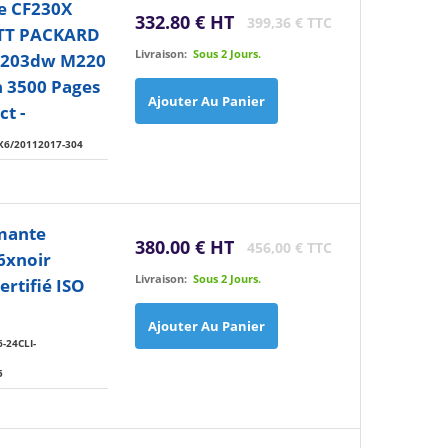
e CF230X
332.80 € HT
399,36 € TTC
ETT PACKARD
Livraison:
Sous 2 Jours.
M203dw M220
 3500 Pages
Ajouter Au Panier
ct -
X6/20112017-304
imante
380.00 € HT
456,00 € TTC
6xnoir
Livraison:
Sous 2 Jours.
rtifié ISO
Ajouter Au Panier
-24CLI-
5