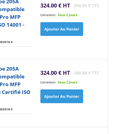
pe 205A
324.00 € HT
388,80 € TTC
ompatible
Livraison:
Sous 2 Jours.
 Pro MFP
SO 14001 -
Ajouter Au Panier
062018-4
pe 205A
324.00 € HT
388,80 € TTC
ompatible
Livraison:
Sous 2 Jours.
 Pro MFP
Certifié ISO
Ajouter Au Panier
062018-5