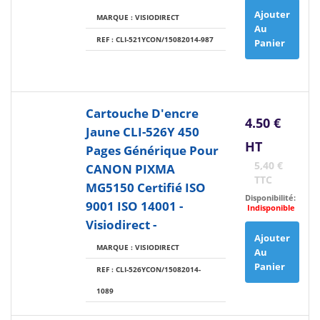
Ajouter
MARQUE : VISIODIRECT
Au
REF : CLI-521YCON/15082014-987
Panier
Cartouche D'encre
4.50 €
Jaune CLI-526Y 450
HT
Pages Générique Pour
5,40 €
CANON PIXMA
TTC
MG5150 Certifié ISO
Disponibilité:
9001 ISO 14001 -
Indisponible
Visiodirect -
Ajouter
MARQUE : VISIODIRECT
Au
Panier
REF : CLI-526YCON/15082014-
1089