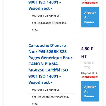
9001 ISO 14001 -
Indisponible
Visiodirect -
Ajouter
MARQUE : VISIODIRECT
Au
Panier
REF : CLI-526CCON/15082014-
1104
Cartouche D'encre
4.50 €
Noir PGI-525BK 328
HT
Pages Générique Pour
5,40 €
CANON PIXMA
TTC
MG8250 Certifié ISO
Disponibilité:
9001 ISO 14001 -
Indisponible
Visiodirect -
Ajouter
MARQUE : VISIODIRECT
Au
Panier
REF : PGI-525BKCON/15082014-
1130