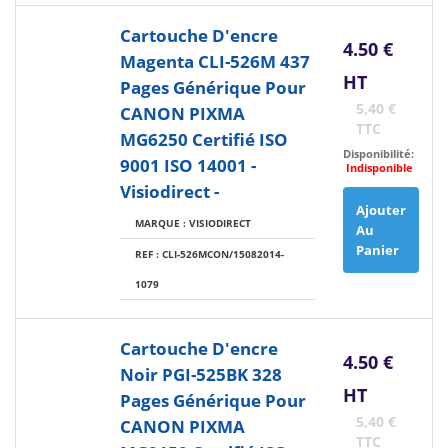
Cartouche D'encre
4.50 €
Magenta CLI-526M 437
HT
Pages Générique Pour
5,40 €
CANON PIXMA
TTC
MG6250 Certifié ISO
Disponibilité:
9001 ISO 14001 -
Indisponible
Visiodirect -
Ajouter
MARQUE : VISIODIRECT
Au
Panier
REF : CLI-526MCON/15082014-
1079
Cartouche D'encre
4.50 €
Noir PGI-525BK 328
HT
Pages Générique Pour
5,40 €
CANON PIXMA
TTC