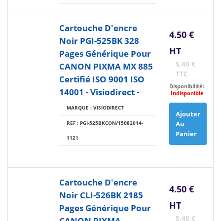
Cartouche D'encre
4.50 €
Noir PGI-525BK 328
HT
Pages Générique Pour
5,40 €
CANON PIXMA MX 885
TTC
Certifié ISO 9001 ISO
Disponibilité:
14001 - Visiodirect -
Indisponible
MARQUE : VISIODIRECT
Ajouter
REF : PGI-525BKCON/15082014-
Au
Panier
1121
Cartouche D'encre
4.50 €
Noir CLI-526BK 2185
HT
Pages Générique Pour
5,40 €
CANON PIXMA