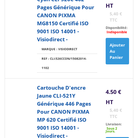
HT
Pages Générique Pour
5,40 €
CANON PIXMA
TTC
MG8150 Certifié ISO
Disponibilité:
9001 ISO 14001 -
Indisponible
Visiodirect -
Ajouter
MARQUE : VISIODIRECT
Au
Panier
REF : CLI-526CCON/15082014-
1102
Cartouche D'encre
4.50 €
Jaune CLI-521Y
HT
Générique 446 Pages
5,40 €
Pour CANON PIXMA
TTC
MP 620 Certifié ISO
Livraison:
9001 ISO 14001 -
Sous 2
Jours.
Visiodirect -