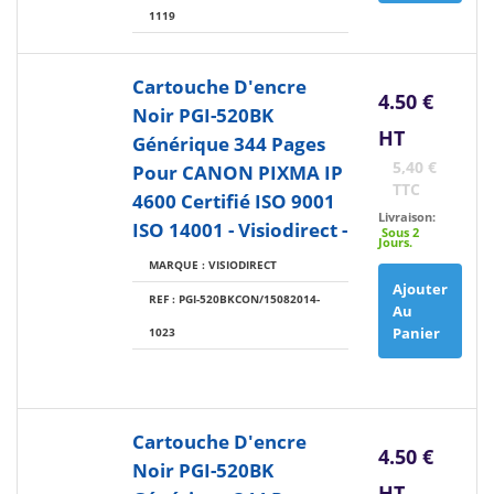
1119
Cartouche D'encre
4.50 €
Noir PGI-520BK
HT
Générique 344 Pages
5,40 €
Pour CANON PIXMA IP
TTC
4600 Certifié ISO 9001
Livraison:
ISO 14001 - Visiodirect -
Sous 2
Jours.
MARQUE : VISIODIRECT
Ajouter
REF : PGI-520BKCON/15082014-
Au
Panier
1023
Cartouche D'encre
4.50 €
Noir PGI-520BK
HT