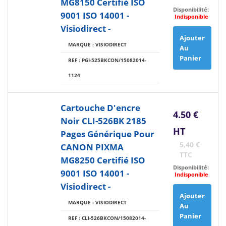
MG8150 Certifié ISO
Disponibilité:
9001 ISO 14001 -
Indisponible
Visiodirect -
Ajouter
MARQUE : VISIODIRECT
Au
Panier
REF : PGI-525BKCON/15082014-
1124
Cartouche D'encre
4.50 €
Noir CLI-526BK 2185
HT
Pages Générique Pour
5,40 €
CANON PIXMA
TTC
MG8250 Certifié ISO
Disponibilité:
9001 ISO 14001 -
Indisponible
Visiodirect -
Ajouter
MARQUE : VISIODIRECT
Au
Panier
REF : CLI-526BKCON/15082014-