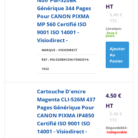
Noir PGI-520BK
HT
Générique 344 Pages
5,40 €
Pour CANON PIXMA
TTC
MP 560 Certifié ISO
Livraison:
9001 ISO 14001 -
Sous 2
Jours.
Visiodirect -
Ajouter
MARQUE : VISIODIRECT
Au
REF : PGI-520BKCON/15082014-
Panier
1032
Cartouche D'encre
4.50 €
Magenta CLI-526M 437
HT
Pages Générique Pour
5,40 €
CANON PIXMA IP4850
TTC
Certifié ISO 9001 ISO
Disponibilité:
14001 - Visiodirect -
Indisponible