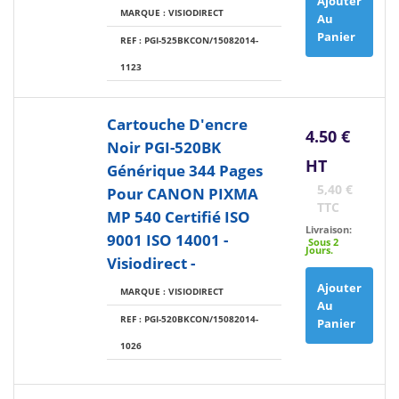
Ajouter
MARQUE : VISIODIRECT
Au
Panier
REF : PGI-525BKCON/15082014-
1123
Cartouche D'encre
4.50 €
Noir PGI-520BK
HT
Générique 344 Pages
5,40 €
Pour CANON PIXMA
TTC
MP 540 Certifié ISO
Livraison:
9001 ISO 14001 -
Sous 2
Jours.
Visiodirect -
Ajouter
MARQUE : VISIODIRECT
Au
REF : PGI-520BKCON/15082014-
Panier
1026