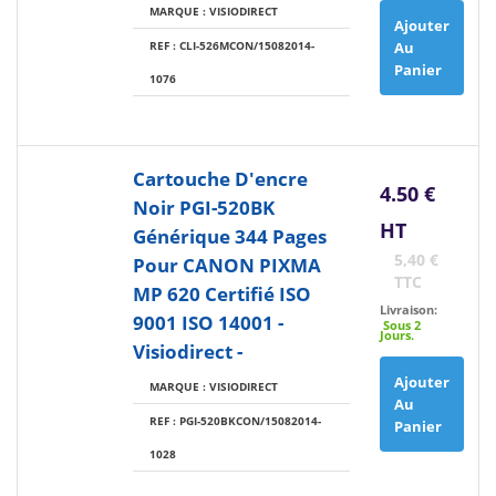
MARQUE : VISIODIRECT
Ajouter
REF : CLI-526MCON/15082014-
Au
Panier
1076
Cartouche D'encre
4.50 €
Noir PGI-520BK
HT
Générique 344 Pages
5,40 €
Pour CANON PIXMA
TTC
MP 620 Certifié ISO
Livraison:
9001 ISO 14001 -
Sous 2
Jours.
Visiodirect -
Ajouter
MARQUE : VISIODIRECT
Au
REF : PGI-520BKCON/15082014-
Panier
1028