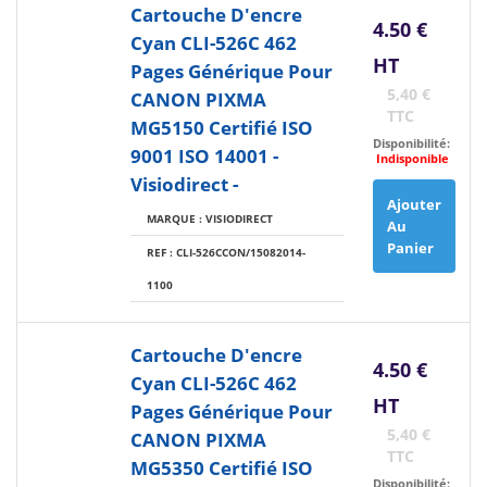
Cartouche D'encre
4.50 €
Cyan CLI-526C 462
HT
Pages Générique Pour
5,40 €
CANON PIXMA
TTC
MG5150 Certifié ISO
Disponibilité:
9001 ISO 14001 -
Indisponible
Visiodirect -
Ajouter
MARQUE : VISIODIRECT
Au
Panier
REF : CLI-526CCON/15082014-
1100
Cartouche D'encre
4.50 €
Cyan CLI-526C 462
HT
Pages Générique Pour
5,40 €
CANON PIXMA
TTC
MG5350 Certifié ISO
Disponibilité: