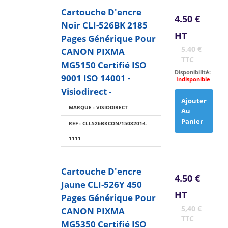
Cartouche D'encre
4.50 €
Noir CLI-526BK 2185
HT
Pages Générique Pour
5,40 €
CANON PIXMA
TTC
MG5150 Certifié ISO
Disponibilité:
9001 ISO 14001 -
Indisponible
Visiodirect -
Ajouter
MARQUE : VISIODIRECT
Au
Panier
REF : CLI-526BKCON/15082014-
1111
Cartouche D'encre
4.50 €
Jaune CLI-526Y 450
HT
Pages Générique Pour
5,40 €
CANON PIXMA
TTC
MG5350 Certifié ISO