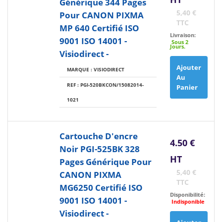
Générique 344 Pages
5,40 €
Pour CANON PIXMA
TTC
MP 640 Certifié ISO
Livraison:
9001 ISO 14001 -
Sous 2
Jours.
Visiodirect -
Ajouter
MARQUE : VISIODIRECT
Au
REF : PGI-520BKCON/15082014-
Panier
1021
Cartouche D'encre
4.50 €
Noir PGI-525BK 328
HT
Pages Générique Pour
5,40 €
CANON PIXMA
TTC
MG6250 Certifié ISO
Disponibilité:
9001 ISO 14001 -
Indisponible
Visiodirect -