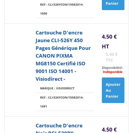
Panier
REF : CLI-526YCON/15082014-
1090
Cartouche D'encre
4.50 €
Jaune CLI-526Y 450
HT
Pages Générique Pour
5,40 €
CANON PIXMA
TTC
MG8150 Certifié ISO
Disponibilité:
9001 ISO 14001 -
Indisponible
Visiodirect -
Ajouter
MARQUE : VISIODIRECT
Au
Panier
REF : CLI-526YCON/15082014-
1091
Cartouche D'encre
4.50 €