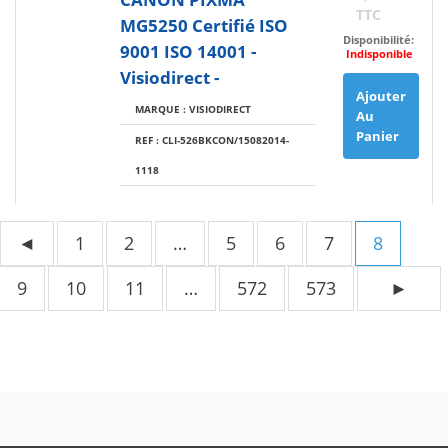
TTC
MG5250 Certifié ISO
Disponibilité:
9001 ISO 14001 -
Indisponible
Visiodirect -
Ajouter
MARQUE : VISIODIRECT
Au
Panier
REF : CLI-526BKCON/15082014-
1118
◄
1
2
…
5
6
7
8
9
10
11
…
572
573
►