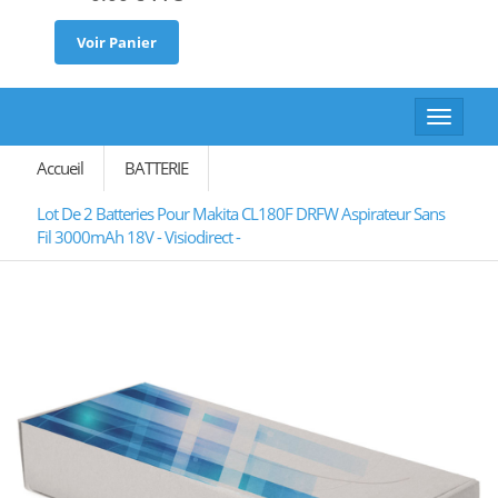
Voir Panier
Toggle
navigat
Accueil
BATTERIE
Lot De 2 Batteries Pour Makita CL180F DRFW Aspirateur Sans
Fil 3000mAh 18V - Visiodirect -