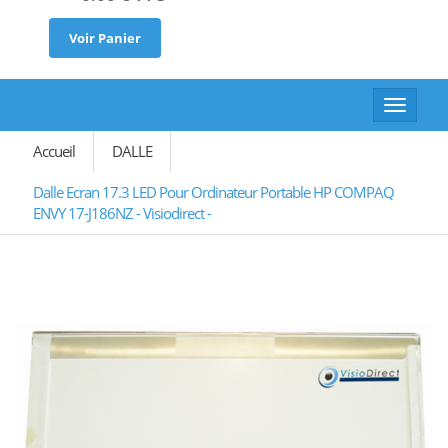
Voir Panier
Toggle
navigat
Accueil
DALLE
Dalle Ecran 17.3 LED Pour Ordinateur Portable HP COMPAQ
ENVY 17-J186NZ - Visiodirect -