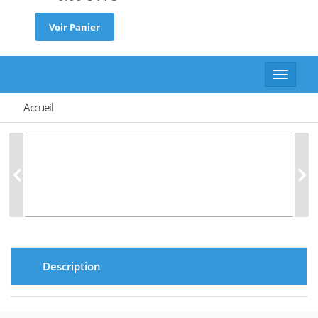
Voir Panier
Toggle
navigat
Accueil
Description