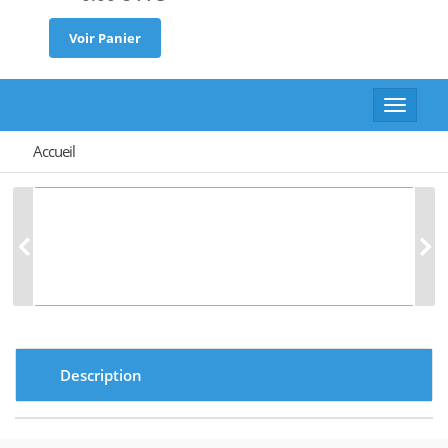
Voir Panier
Toggle
navigat
Accueil
Description