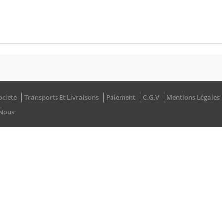
ociete
Transports Et Livraisons
Paiement
C.G.V
Mentions Légales
-Nous