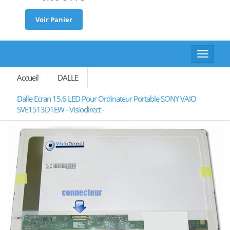
Voir Panier
Toggle
navigat
Accueil
DALLE
Dalle Ecran 15.6 LED Pour Ordinateur Portable SONY VAIO
SVE1513D1EW - Visiodirect -