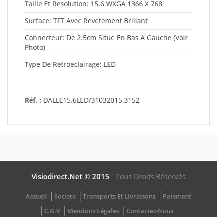
Taille Et Resolution: 15.6 WXGA 1366 X 768
Surface: TFT Avec Revetement Brillant
Connecteur: De 2.5cm Situe En Bas A Gauche (Voir
Photo)
Type De Retroeclairage: LED
Réf. :
DALLE15.6LED/31032015.3152
Visiodirect.net © 2015
- Tous Droits Réservés
Accueil
Societe
Transports Et Livraisons
Paiement
C.G.V
Mentions Légales
Contactez-Nous