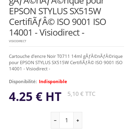
gÃƒÂ©nÃƒÂ©rique pour
EPSON STYLUS SX515W
CertifiÃƒÂ© ISO 9001 ISO
14001 - Visiodirect -
VISIODIRECT
Cartouche d'encre Noir T0711 14ml gÃƒÂ©nÃƒÂ©rique
pour EPSON STYLUS SX515W CertifiÃƒÂ© ISO 9001 ISO
14001 - Visiodirect -
Disponibilité:
Indisponible
4.25 € HT
5,10 € TTC